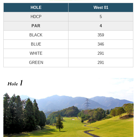
HOLE
West 01
HDCP
5
PAR
4
BLACK
359
BLUE
346
WHITE
291
GREEN
291