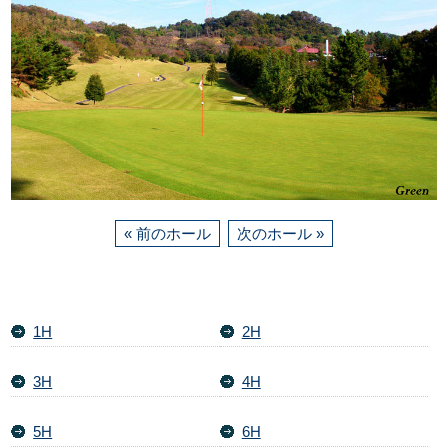
« 前のホール
次のホール »
1H
2H
3H
4H
5H
6H