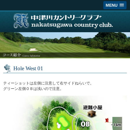
MENU
Hole West 01
ティーショットは左側に注意して右サイドねらいで。
グリーン左側ＯＢは浅いので注意。