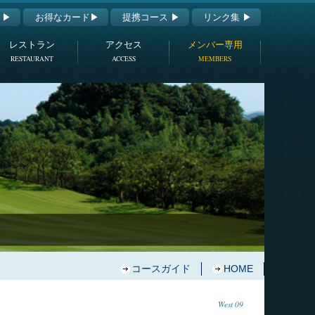
 ▶
お得なカード▶
提携コース ▶
リンク集 ▶
レストラン
アクセス
メンバー専用
RESTAURANT
ACCESS
MEMBERS
コースガイド
HOME
West 09