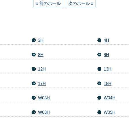
« 前のホール
次のホール »
3H
4H
8H
9H
12H
13H
17H
18H
W03H
W04H
W08H
W09H