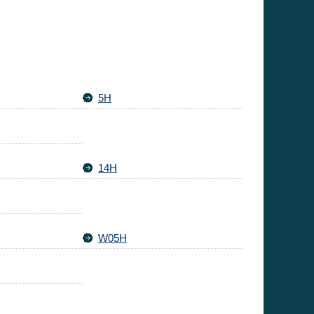
5H
14H
W05H