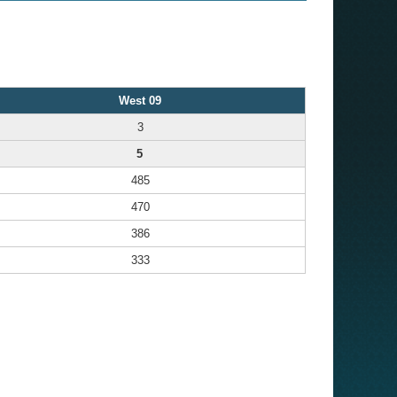
West 09
3
5
485
470
386
333